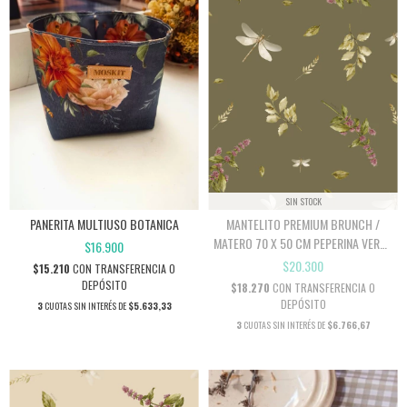
SIN STOCK
PANERITA MULTIUSO BOTANICA
MANTELITO PREMIUM BRUNCH /
MATERO 70 X 50 CM PEPERINA VERDE
$16.900
OSCURO
$20.300
$15.210
CON
TRANSFERENCIA O
DEPÓSITO
$18.270
CON
TRANSFERENCIA O
DEPÓSITO
3
CUOTAS SIN INTERÉS DE
$5.633,33
3
CUOTAS SIN INTERÉS DE
$6.766,67