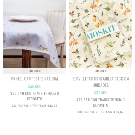
SIN STOCK
SIN STOCK
MANTEL CAMPESTRE NATURAL
SERVILLETAS MANZANILLA PACK X 4
UNIDADES
$55.600
$37.400
$50.040
CON
TRANSFERENCIA O
DEPÓSITO
$33.660
CON
TRANSFERENCIA O
DEPÓSITO
3
CUOTAS SIN INTERÉS DE
$18.533,33
3
CUOTAS SIN INTERÉS DE
$12.466,67