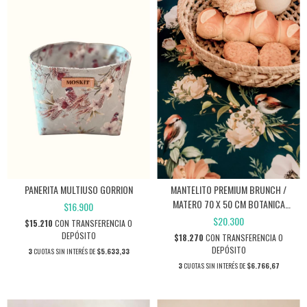
PANERITA MULTIUSO GORRION
MANTELITO PREMIUM BRUNCH /
MATERO 70 X 50 CM BOTANICA
$16.900
PETROLEO
$20.300
$15.210
CON
TRANSFERENCIA O
DEPÓSITO
$18.270
CON
TRANSFERENCIA O
DEPÓSITO
3
CUOTAS SIN INTERÉS DE
$5.633,33
3
CUOTAS SIN INTERÉS DE
$6.766,67