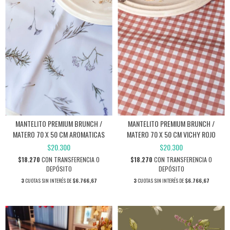
MANTELITO PREMIUM BRUNCH /
MANTELITO PREMIUM BRUNCH /
MATERO 70 X 50 CM AROMATICAS
MATERO 70 X 50 CM VICHY ROJO
$20.300
$20.300
$18.270
CON
TRANSFERENCIA O
$18.270
CON
TRANSFERENCIA O
DEPÓSITO
DEPÓSITO
3
CUOTAS SIN INTERÉS DE
$6.766,67
3
CUOTAS SIN INTERÉS DE
$6.766,67