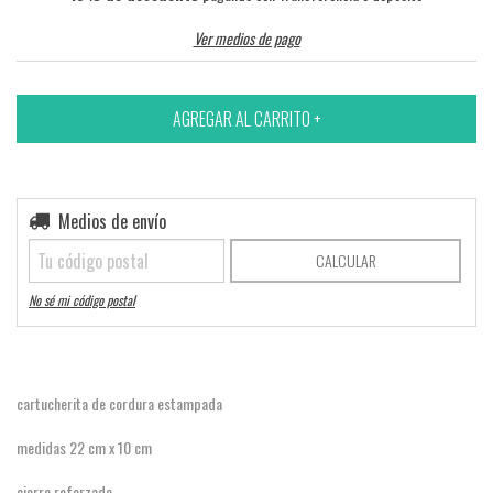
Ver medios de pago
Entregas para el CP:
Medios de envío
CAMBIAR CP
CALCULAR
No sé mi código postal
cartucherita de cordura estampada
medidas 22 cm x 10 cm
cierre reforzado