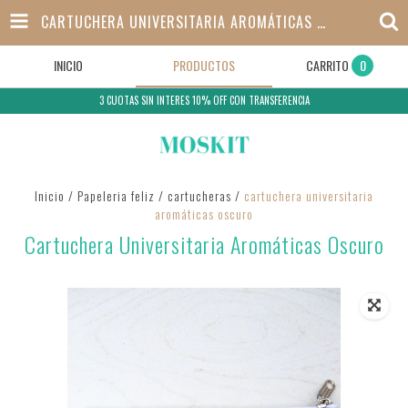
CARTUCHERA UNIVERSITARIA AROMÁTICAS OSCURO
INICIO
PRODUCTOS
CARRITO
0
3 CUOTAS SIN INTERES 10% OFF CON TRANSFERENCIA
Inicio
/
Papeleria feliz
/
cartucheras
/
cartuchera universitaria
aromáticas oscuro
Cartuchera Universitaria Aromáticas Oscuro