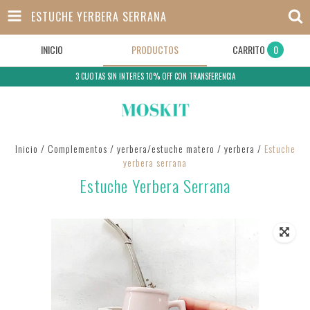
ESTUCHE YERBERA SERRANA
INICIO
PRODUCTOS
CARRITO
0
3 CUOTAS SIN INTERES 10% OFF CON TRANSFERENCIA
Inicio
/
Complementos
/
yerbera/estuche matero
/
yerbera
/
Estuche
yerbera serrana
Estuche Yerbera Serrana