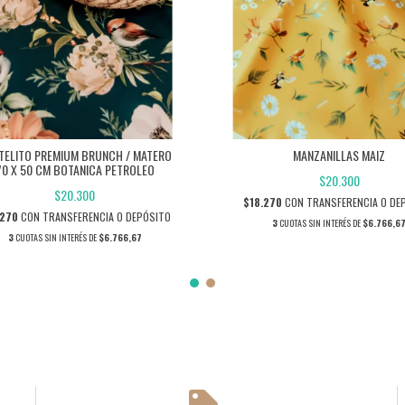
TELITO PREMIUM BRUNCH / MATERO
MANZANILLAS MAIZ
70 X 50 CM BOTANICA PETROLEO
$20.300
$20.300
$18.270
CON
TRANSFERENCIA O DE
.270
CON
TRANSFERENCIA O DEPÓSITO
3
CUOTAS SIN INTERÉS DE
$6.766,6
3
CUOTAS SIN INTERÉS DE
$6.766,67