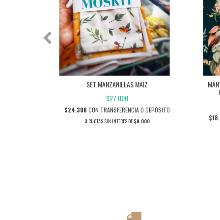
 / MATERO
SET MANZANILLAS MAIZ
MAN
E OSCURO
$27.000
$24.300
CON
TRANSFERENCIA O DEPÓSITO
 DEPÓSITO
$18
3
CUOTAS SIN INTERÉS DE
$9.000
6,67