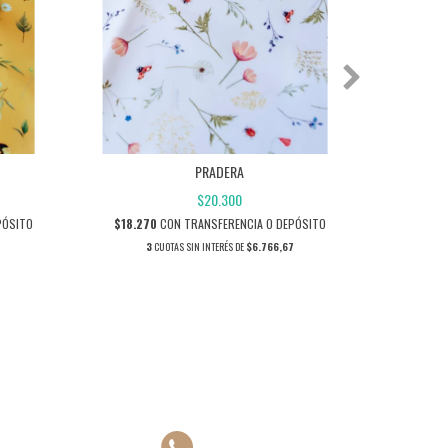
PRADERA
MANTEL
$20.300
PÓSITO
$18.270
CON
TRANSFERENCIA O DEPÓSITO
$18.27
7
3
CUOTAS SIN INTERÉS DE
$6.766,67
3