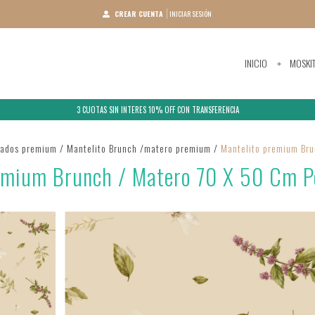
CREAR CUENTA
INICIAR SESIÓN
INICIO
MOSKI
3 CUOTAS SIN INTERES 10% OFF CON TRANSFERENCIA
pados premium
/
Mantelito Brunch /matero premium
/
Mantelito premium Bru
emium Brunch / Matero 70 X 50 Cm P